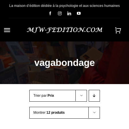
Passer
La maison d’édition dédiée à la psychologie et aux sciences humaines
au
contenu
Navigation
à
ACCUEIL
bascule
vagabondage
NOUS CONNAÎTRE
E-BOOKS
Trier par
Prix
CONTACT
Montrer
12 produits