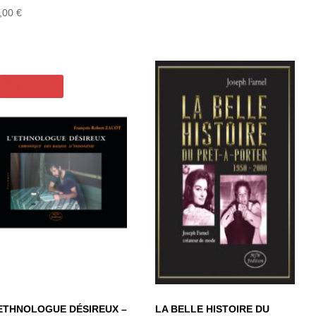
,00
€
Out of stock
L’ETHNOLOGUE
LA BELLE
DÉSIREUX –
HISTOIRE DU
CHRONIQUE DES
PRÊT-À-PORTER
BADJOS
1950-2000
D’INDONÉSIE
’ETHNOLOGUE DÉSIREUX –
LA BELLE HISTOIRE DU