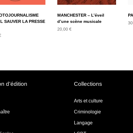
HOTOJOURNALISME
MANCHESTER – L’éveil
P
IL SAUVER LA PRESSE
d’une scène musicale
30
20,00
€
€
n d’édition
Collections
Arts et culture
aître
Criminologie
Langage