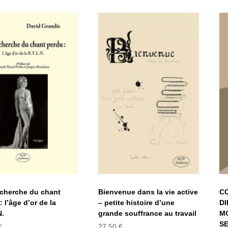
Bienvenue dans
la recherche du
la vie active –
chant perdu :
petite histoire
’âge d’or de la
d’une grande
R.T.L.N.
souffrance au
travail
echerche du chant
Bienvenue dans la vie active
C
: l’âge d’or de la
– petite histoire d’une
DI
N.
grande souffrance au travail
M
S
€
27,50
€