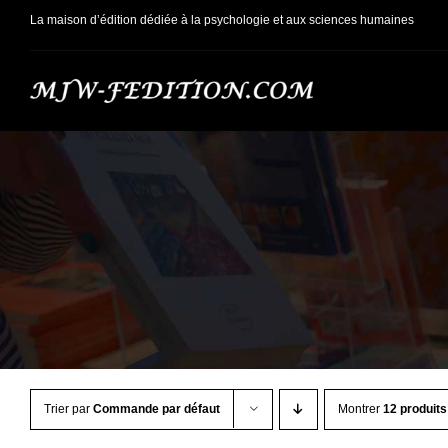
Passer
La maison d’édition dédiée à la psychologie et aux sciences humaines
au
contenu
Trier par
Commande par défaut
Montrer
12 produits