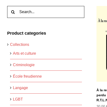
Rechercher:
Product categories
À 
Collections
l
Arts et culture
Criminologie
École freudienne
Langage
À la r
perdu 
LGBT
R.T.L.
30,00