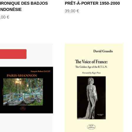
HRONIQUE DES BADJOS
PRÊT-À-PORTER 1950-2000
INDONÉSIE
39,00
€
,00
€
Out of stock
The Voice of
France : The
PARIS-SHANNON
Golden Age of the
R.T.L.N.