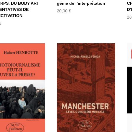
RPS. DU BODY ART
génie de l’interprétation
C
ENTATIVES DE
D’
20,00
€
CTIVATION
28
€
LE
MANCHESTER –
HOTOJOURNALISME
L’éveil d’une
EUT-IL SAUVER
scène musicale
LA PRESSE ?