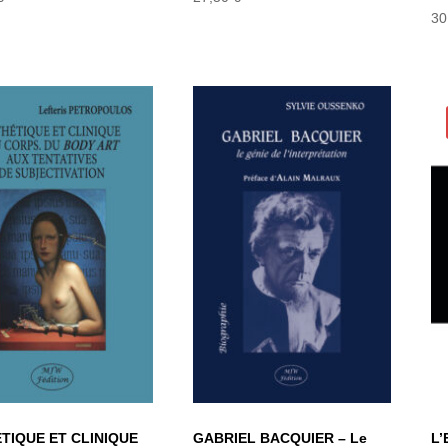
30
STHÉTIQUE ET
CLINIQUE DU
GABRIEL
RPS. DU BODY
BACQUIER – Le
ART AUX
génie de
ENTATIVES DE
l’interprétation
BJECTIVATION
TIQUE ET CLINIQUE
GABRIEL BACQUIER – Le
L