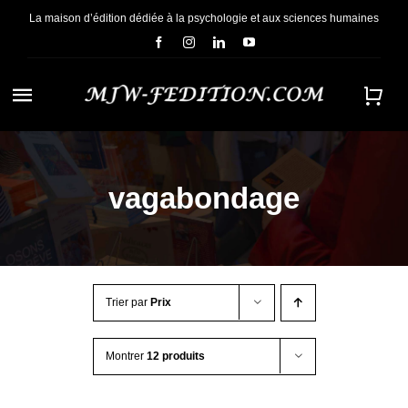
Passer
La maison d’édition dédiée à la psychologie et aux sciences humaines
au
contenu
Navigation
à
ACCUEIL
bascule
vagabondage
NOUS CONNAÎTRE
E-BOOKS
Trier par
Prix
CONTACT
Montrer
12 produits