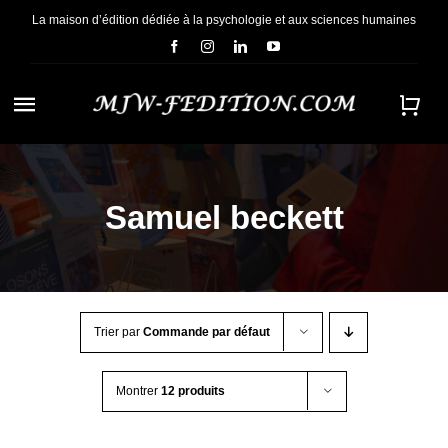
Passer
La maison d’édition dédiée à la psychologie et aux sciences humaines
au
contenu
Navigation
à
ACCUEIL
bascule
Samuel beckett
NOUS CONNAÎTRE
E-BOOKS
Trier par
Commande par défaut
CONTACT
Montrer
12 produits