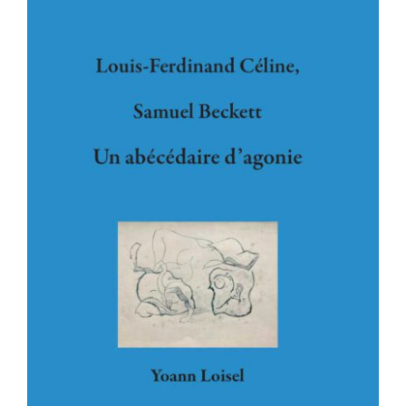
Louis Ferdinand Céline, Samuel
Beckett. Un abécédaire d’agonie.