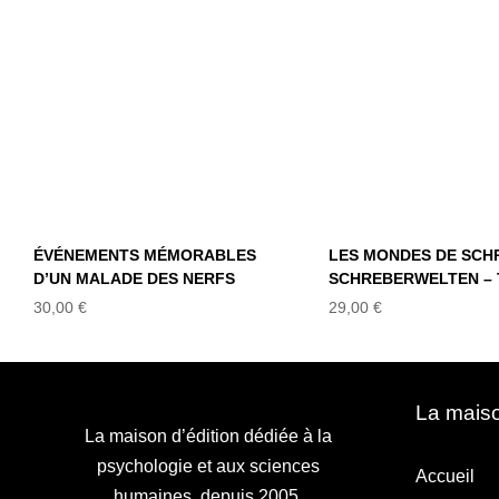
MÉMORABLES D’UN
SCHREBER
MALADE DES
SCHREBERWE
NERFS
– TOME 
ÉVÉNEMENTS MÉMORABLES
LES MONDES DE SCH
D’UN MALADE DES NERFS
SCHREBERWELTEN – 
30,00
€
29,00
€
La maiso
La maison d’édition dédiée à la
psychologie et aux sciences
Accueil
humaines, depuis 2005.