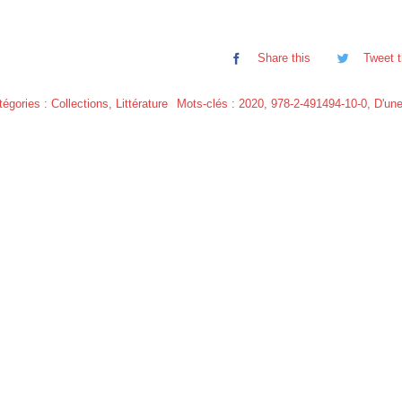
Share this
Tweet t
tégories :
Collections
,
Littérature
Mots-clés :
2020
,
978-2-491494-10-0
,
D'une
 DE
LES MONDES DE