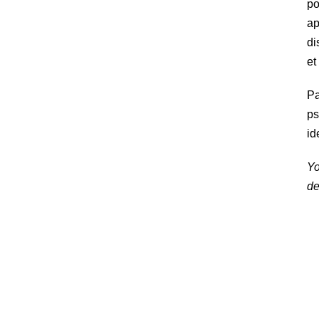
po
ap
di
et
Pa
ps
id
Yo
de