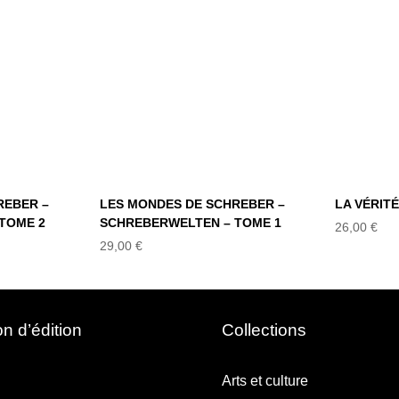
 –
SCHREBER –
LA
LTEN
SCHREBERWELTEN
2
– TOME 1
REBER –
LES MONDES DE SCHREBER –
LA VÉRIT
TOME 2
SCHREBERWELTEN – TOME 1
26,00
€
29,00
€
n d’édition
Collections
Arts et culture