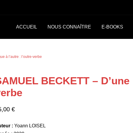
ACCUEIL
NOUS CONNAÎTRE
E-BOOKS
à l’autre : l’outre-verbe
AMUEL BECKETT – D’une lan
verbe
5,00
€
teur :
Yoann LOISEL