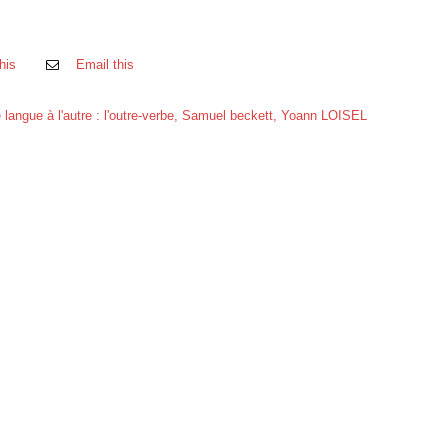
his
Email this
 langue à l'autre : l'outre-verbe
,
Samuel beckett
,
Yoann LOISEL
FRANZ KAFKA, SES