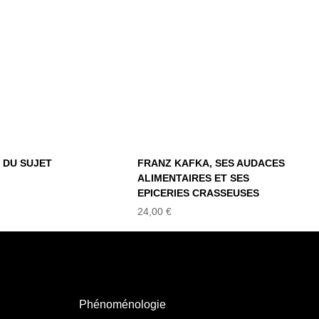
AUDACES
 VÉRITÉ DU
ALIMENTAIRES ET
SUJET
SES EPICERIES
CRASSEUSES
É DU SUJET
FRANZ KAFKA, SES AUDACES
ALIMENTAIRES ET SES
EPICERIES CRASSEUSES
24,00
€
Phénoménologie