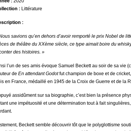
nnée :
2020
llection :
Littérature
scription :
Nous savions qu’en dehors d’avoir remporté le prix Nobel de litt
èces de théâtre du XXème siècle, ce type aimait boire du whisky, 
conter des histoires. »
nsi l’un de ses amis évoque Samuel Beckett au soir de sa vie (ci
auteur de
En attendant
Godot
fut champion de boxe et de cricke
is en France, médaillé en 1945 de la Croix de Guerre et de la R
puyé assidûment sur sa biographie, c’est bien la présence phys
tant une impétuosité et une détermination tout à fait singulières,
rdant.
stement, Beckett semble découvrir tôt que le polyglottisme sout