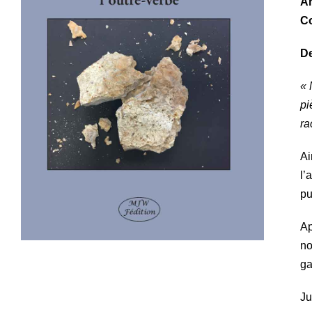
A
Co
De
« 
pi
ra
Ai
l’
pu
Ap
no
ga
Ju