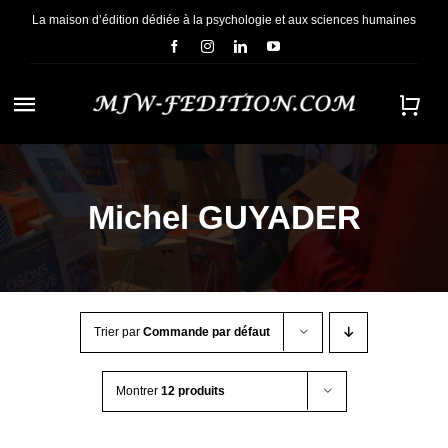
Passer
La maison d’édition dédiée à la psychologie et aux sciences humaines
au
contenu
Navigation
à
ACCUEIL
bascule
Michel GUYADER
NOUS CONNAÎTRE
E-BOOKS
Trier par
Commande par défaut
CONTACT
Montrer
12 produits