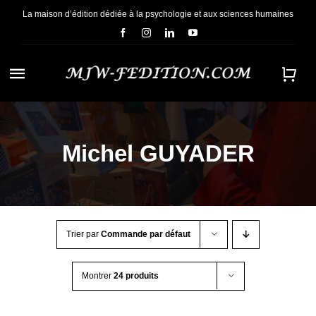
Passer
La maison d’édition dédiée à la psychologie et aux sciences humaines
au
contenu
Navigation
à
ACCUEIL
bascule
Michel GUYADER
NOUS CONNAÎTRE
E-BOOKS
Trier par
Commande par défaut
CONTACT
Montrer
24 produits