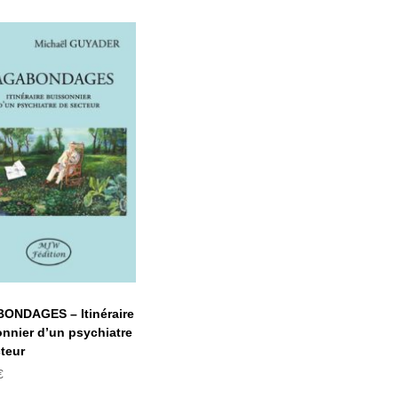
AGABONDAGES
– Itinéraire
uissonnier d’un
psychiatre de
secteur
ONDAGES – Itinéraire
nnier d’un psychiatre
teur
€