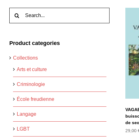
Rechercher:
V
Product categories
b
Collections
Arts et culture
Criminologie
École freudienne
VAGAB
Langage
buisso
de sec
LGBT
29,00