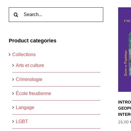
Rechercher:
IN
Product categories
G
Collections
IN
Arts et culture
Criminologie
École freudienne
INTRO
Langage
GEOPO
INTE
LGBT
16,00