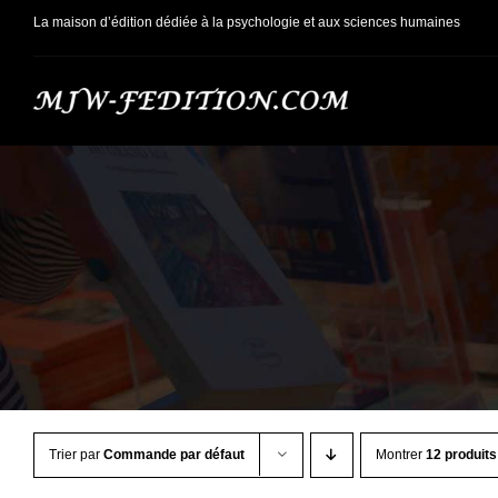
Passer
La maison d’édition dédiée à la psychologie et aux sciences humaines
au
contenu
Trier par
Commande par défaut
Montrer
12 produits