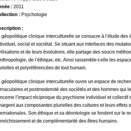
née :
2011
llection :
Psychologie
scription :
 géopolitique clinique interculturelle se consacre à l’étude des 
dividuel, social et sociétal. Se situant aux interfaces des muta
vilisations et de leurs évolutions, elle partage des soucis métho
anthropologie, de l’éthique, etc. Ainsi rassemble-t-elle les esp
urielles et polyréférencées de tout humain.
 géopolitique clinique interculturelle ouvre un espace de reche
rnaculaires et postmodernité des sociétés et des hommes qui le
ncerne l’impact réciproque du psychisme individuel et collectif su
argent aux composantes plurielles des cultures et leurs effets 
ternationales. Son éthique et sa déontologie se fondent sur le 
enrichissement et de complémentarité des êtres humains.