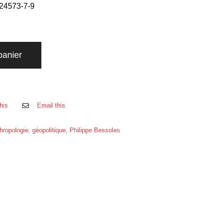
24573-7-9
panier
his
Email this
hropologie
,
géopolitique
,
Philippe Bessoles