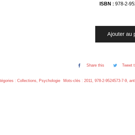
ISBN :
978-2-95
Ajouter au 
Share this
Tweet t
tégories :
Collections
,
Psychologie
Mots-clés :
2011
,
978-2-9524573-7-9
,
ant