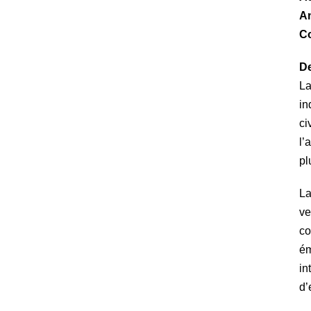
An
Co
De
La
in
ci
l’
pl
La
ve
co
ém
in
d’