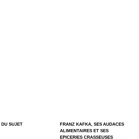
FRANZ KAFKA, SES
AUDACES
 VÉRITÉ DU
ALIMENTAIRES ET
SUJET
SES EPICERIES
CRASSEUSES
É DU SUJET
FRANZ KAFKA, SES AUDACES
ALIMENTAIRES ET SES
EPICERIES CRASSEUSES