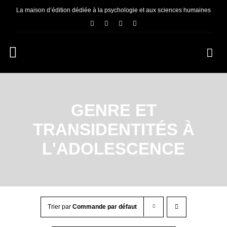
Passer
La maison d’édition dédiée à la psychologie et aux sciences humaines
au
contenu
Navigation
à
ACCUEIL
bascule
GENRE ET
NOUS CONNAÎTRE
TRANSIDENTITÉS À
E-BOOKS
L'ADOLESCENCE
CONTACT
Trier par
Commande par défaut