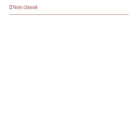
Non classé
GENRE ET TRANSIDENTITÉS À
L’ADOLESCENCE – comprendre et
accompagner