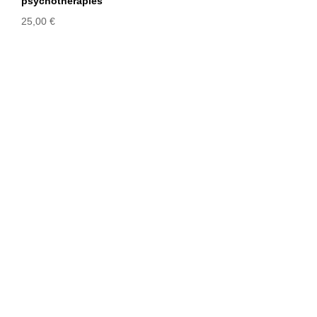
psychothérapies
25,00
€
PARLER DE LA MORT DANS LA
PSYCHOTHÉRAPIE – Manuel
intégratif pour évoquer la fin de vie, la
mort et le deuil