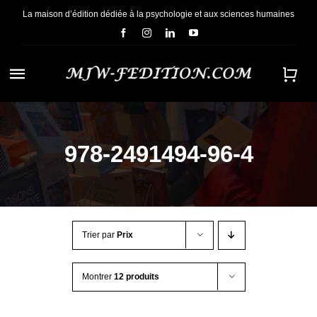
Passer
La maison d’édition dédiée à la psychologie et aux sciences humaines
au
contenu
Navigation
à
ACCUEIL
bascule
978-2491494-96-4
NOUS CONNAÎTRE
E-BOOKS
Trier par
Prix
CONTACT
Montrer
12 produits