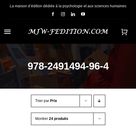
Passer
La maison d’édition dédiée à la psychologie et aux sciences humaines
au
contenu
Navigation
à
ACCUEIL
bascule
978-2491494-96-4
NOUS CONNAÎTRE
E-BOOKS
Trier par
Prix
CONTACT
Montrer
24 produits