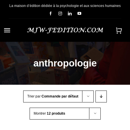
Passer
La maison d’édition dédiée à la psychologie et aux sciences humaines
au
contenu
Navigation
à
ACCUEIL
bascule
anthropologie
NOUS CONNAÎTRE
E-BOOKS
Trier par
Commande par défaut
CONTACT
Montrer
12 produits