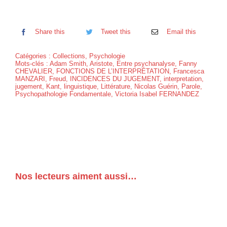
Share this
Tweet this
Email this
Catégories :
Collections
,
Psychologie
Mots-clés :
Adam Smith
,
Aristote
,
Entre psychanalyse
,
Fanny
CHEVALIER
,
FONCTIONS DE L’INTERPRÉTATION
,
Francesca
MANZARI
,
Freud
,
INCIDENCES DU JUGEMENT
,
interpretation
,
jugement
,
Kant
,
linguistique
,
Littérature
,
Nicolas Guérin
,
Parole
,
Psychopathologie Fondamentale
,
Victoria Isabel FERNANDEZ
Nos lecteurs aiment aussi…