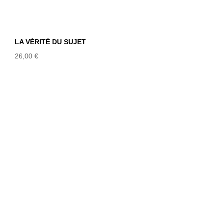
LA VÉRITÉ DU SUJET
26,00
€
FRANZ KAFKA, SES AUDACES