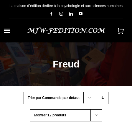
Passer
La maison d’édition dédiée à la psychologie et aux sciences humaines
au
contenu
Navigation
à
ACCUEIL
bascule
Freud
NOUS CONNAÎTRE
E-BOOKS
Trier par
Commande par défaut
CONTACT
Montrer
12 produits