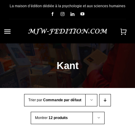
Passer
La maison d’édition dédiée à la psychologie et aux sciences humaines
au
contenu
Navigation
à
ACCUEIL
bascule
Kant
NOUS CONNAÎTRE
E-BOOKS
Trier par
Commande par défaut
CONTACT
Montrer
12 produits