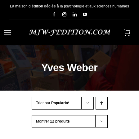
Passer
La maison d’édition dédiée à la psychologie et aux sciences humaines
au
contenu
Navigation
à
ACCUEIL
bascule
Yves Weber
NOUS CONNAÎTRE
E-BOOKS
Trier par
Popularité
CONTACT
Montrer
12 produits