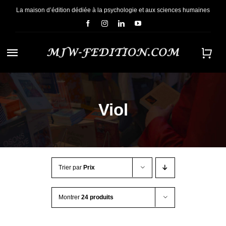
Passer
La maison d’édition dédiée à la psychologie et aux sciences humaines
au
contenu
Navigation
à
ACCUEIL
bascule
Viol
NOUS CONNAÎTRE
E-BOOKS
Trier par
Prix
CONTACT
Montrer
24 produits