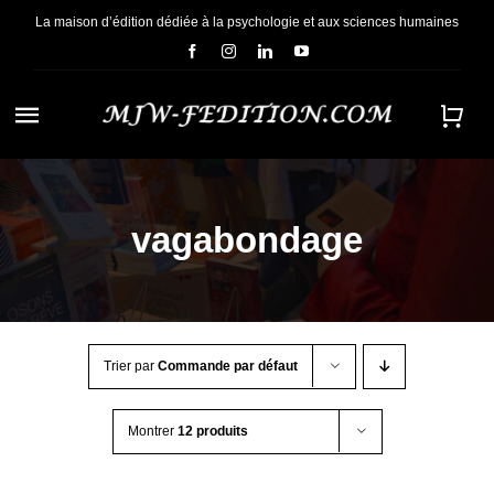
Passer
La maison d’édition dédiée à la psychologie et aux sciences humaines
au
contenu
Navigation
à
ACCUEIL
bascule
vagabondage
NOUS CONNAÎTRE
E-BOOKS
Trier par
Commande par défaut
CONTACT
Montrer
12 produits