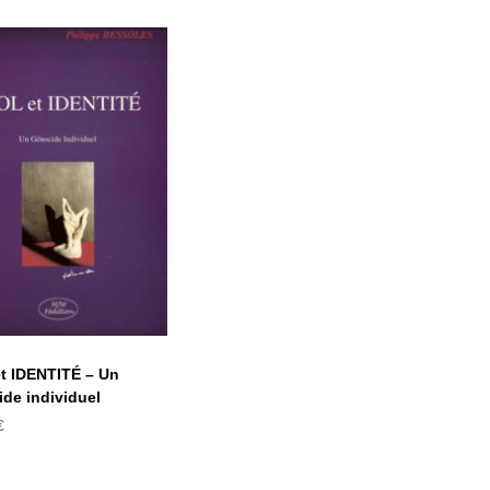
OL et IDENTITÉ
– Un génocide
individuel
t IDENTITÉ – Un
de individuel
€