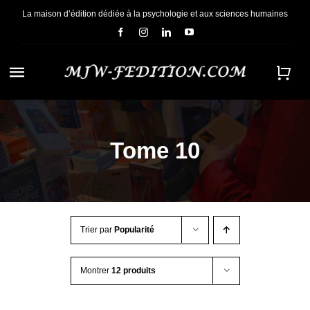
Passer
La maison d’édition dédiée à la psychologie et aux sciences humaines
au
contenu
Navigation
à
ACCUEIL
bascule
Tome 10
NOUS CONNAÎTRE
E-BOOKS
Trier par
Popularité
CONTACT
Montrer
12 produits