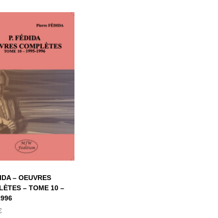
P. FÉDIDA –
OEUVRES
COMPLÈTES –
OME 10 – 1995-
1996
DIDA – OEUVRES
ÈTES – TOME 10 –
1996
€