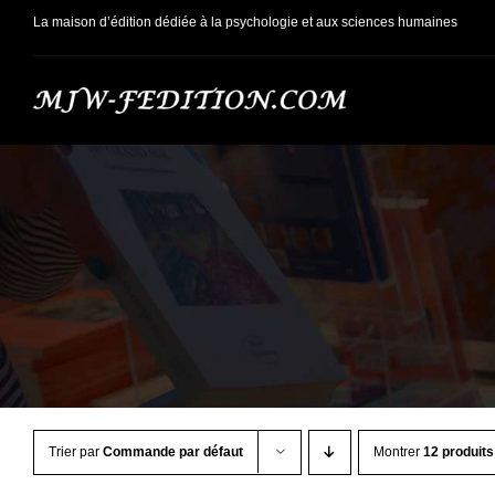
Passer
La maison d’édition dédiée à la psychologie et aux sciences humaines
au
contenu
Trier par
Commande par défaut
Montrer
12 produits