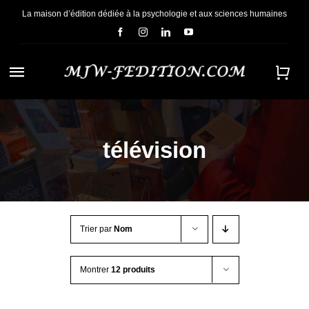
Passer
La maison d’édition dédiée à la psychologie et aux sciences humaines
au
contenu
Navigation
à
ACCUEIL
bascule
télévision
NOUS CONNAÎTRE
E-BOOKS
Trier par
Nom
CONTACT
Montrer
12 produits