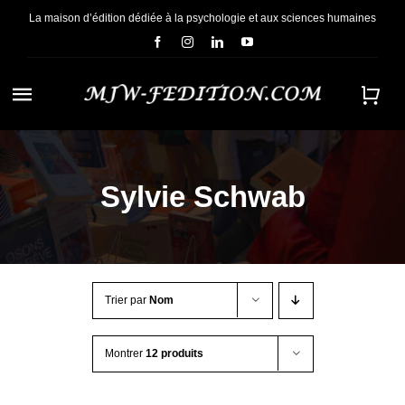
Passer
La maison d’édition dédiée à la psychologie et aux sciences humaines
au
contenu
Navigation
à
ACCUEIL
bascule
Sylvie Schwab
NOUS CONNAÎTRE
E-BOOKS
Trier par
Nom
CONTACT
Montrer
12 produits