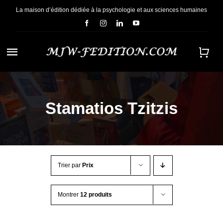
Passer
La maison d’édition dédiée à la psychologie et aux sciences humaines
au
contenu
Navigation
à
ACCUEIL
bascule
Stamatios Tzitzis
NOUS CONNAÎTRE
E-BOOKS
Trier par
Prix
CONTACT
Montrer
12 produits