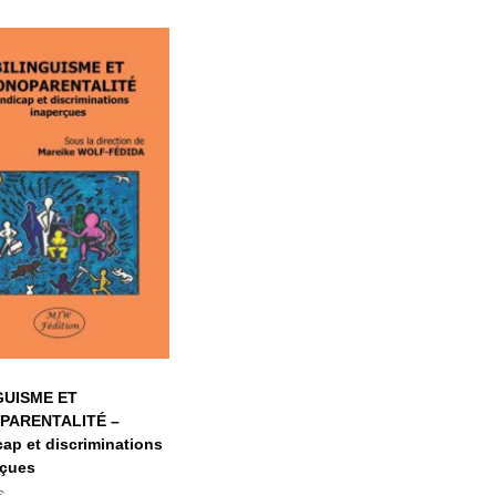
ILINGUISME ET
NOPARENTALITÉ
– handicap et
iscriminations
inaperçues
GUISME ET
PARENTALITÉ –
ap et discriminations
rçues