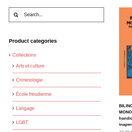
Rechercher:
B
Product categories
MO
Collections
d
Arts et culture
Criminologie
École freudienne
BILIN
Langage
MONO
handic
LGBT
inape