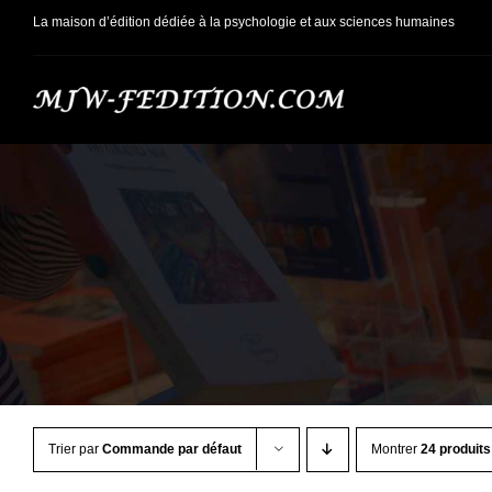
Passer
La maison d’édition dédiée à la psychologie et aux sciences humaines
au
contenu
Trier par
Commande par défaut
Montrer
24 produits