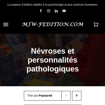
Passer
La maison d’édition dédiée à la psychologie et aux sciences humaines
au
contenu
Navigation
à
ACCUEIL
bascule
Névroses et
NOUS CONNAÎTRE
personnalités
E-BOOKS
pathologiques
CONTACT
Trier par
Popularité