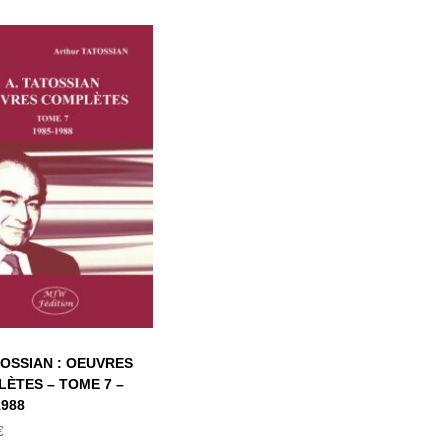
. TATOSSIAN :
OEUVRES
COMPLÈTES –
OME 7 – 1985-
1988
TOSSIAN : OEUVRES
ÈTES – TOME 7 –
1988
€