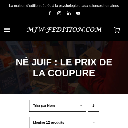
Passer
La maison d’édition dédiée à la psychologie et aux sciences humaines
au
contenu
Navigation
à
ACCUEIL
bascule
NÉ JUIF : LE PRIX DE
NOUS CONNAÎTRE
LA COUPURE
E-BOOKS
CONTACT
Trier par
Nom
Montrer
12 produits