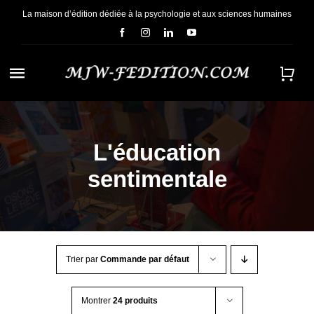
Passer
La maison d’édition dédiée à la psychologie et aux sciences humaines
au
contenu
Navigation
à
ACCUEIL
bascule
L'éducation
NOUS CONNAÎTRE
sentimentale
E-BOOKS
CONTACT
Trier par
Commande par défaut
Montrer
24 produits