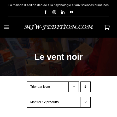
Passer
La maison d’édition dédiée à la psychologie et aux sciences humaines
au
contenu
Navigation
à
ACCUEIL
bascule
Le vent noir
NOUS CONNAÎTRE
E-BOOKS
Trier par
Nom
CONTACT
Montrer
12 produits