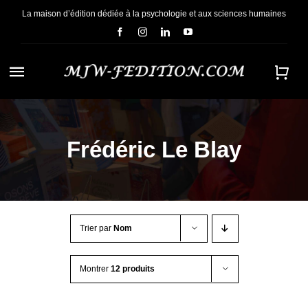
Passer
La maison d’édition dédiée à la psychologie et aux sciences humaines
au
contenu
Navigation
à
ACCUEIL
bascule
Frédéric Le Blay
NOUS CONNAÎTRE
E-BOOKS
Trier par
Nom
CONTACT
Montrer
12 produits