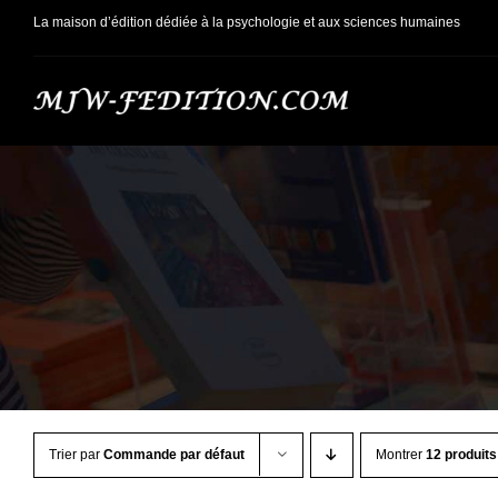
Passer
La maison d’édition dédiée à la psychologie et aux sciences humaines
au
contenu
Trier par
Commande par défaut
Montrer
12 produits