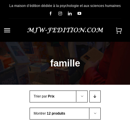
Passer
La maison d’édition dédiée à la psychologie et aux sciences humaines
au
contenu
Navigation
à
ACCUEIL
bascule
famille
NOUS CONNAÎTRE
E-BOOKS
Trier par
Prix
CONTACT
Montrer
12 produits