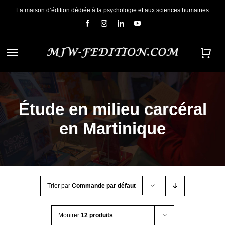
Passer
La maison d’édition dédiée à la psychologie et aux sciences humaines
au
contenu
Navigation
à
ACCUEIL
bascule
Étude en milieu carcéral
NOUS CONNAÎTRE
en Martinique
E-BOOKS
CONTACT
Trier par
Commande par défaut
Montrer
12 produits