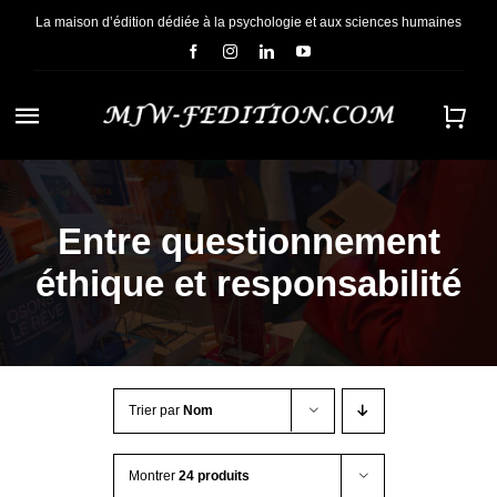
Passer
La maison d’édition dédiée à la psychologie et aux sciences humaines
au
contenu
Navigation
à
ACCUEIL
bascule
Entre questionnement
NOUS CONNAÎTRE
éthique et responsabilité
E-BOOKS
CONTACT
Trier par
Nom
Montrer
24 produits