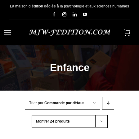
Passer
La maison d’édition dédiée à la psychologie et aux sciences humaines
au
contenu
Navigation
à
ACCUEIL
bascule
Enfance
NOUS CONNAÎTRE
E-BOOKS
Trier par
Commande par défaut
CONTACT
Montrer
24 produits