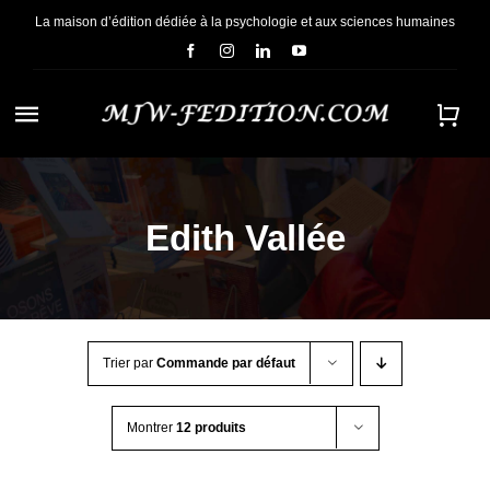
Passer
La maison d’édition dédiée à la psychologie et aux sciences humaines
au
contenu
Navigation
à
ACCUEIL
bascule
Edith Vallée
NOUS CONNAÎTRE
E-BOOKS
Trier par
Commande par défaut
CONTACT
Montrer
12 produits