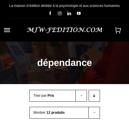
Passer
La maison d’édition dédiée à la psychologie et aux sciences humaines
au
contenu
Navigation
à
ACCUEIL
bascule
dépendance
NOUS CONNAÎTRE
E-BOOKS
Trier par
Prix
CONTACT
Montrer
12 produits