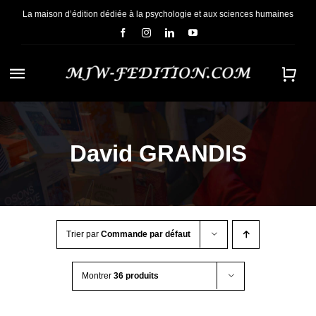
Passer
La maison d’édition dédiée à la psychologie et aux sciences humaines
au
contenu
Navigation
à
ACCUEIL
bascule
David GRANDIS
NOUS CONNAÎTRE
E-BOOKS
Trier par
Commande par défaut
CONTACT
Montrer
36 produits