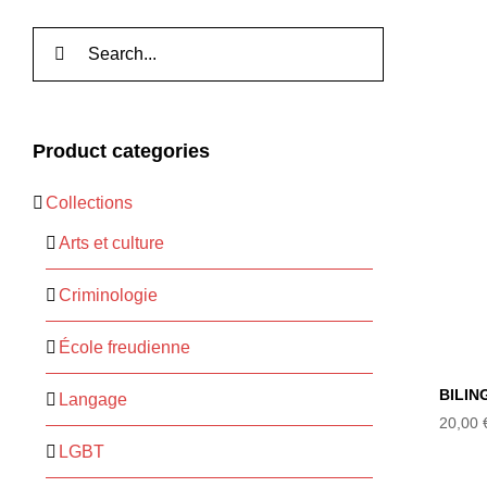
Rechercher:
Product categories
B
Collections
Arts et culture
Criminologie
École freudienne
BILIN
Langage
20,00
LGBT