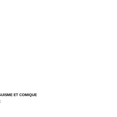
ILINGUISME ET
COMIQUE
GUISME ET COMIQUE
€