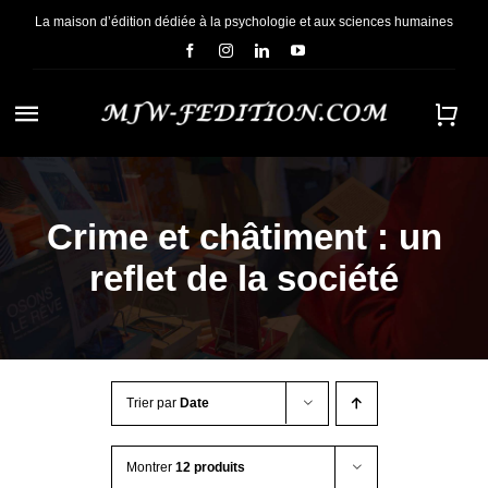
Passer
La maison d’édition dédiée à la psychologie et aux sciences humaines
au
contenu
Navigation
à
ACCUEIL
bascule
Crime et châtiment : un
NOUS CONNAÎTRE
reflet de la société
E-BOOKS
CONTACT
Trier par
Date
Montrer
12 produits