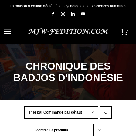
Passer
La maison d’édition dédiée à la psychologie et aux sciences humaines
au
contenu
Navigation
à
ACCUEIL
bascule
CHRONIQUE DES
NOUS CONNAÎTRE
BADJOS D'INDONÉSIE
E-BOOKS
CONTACT
Trier par
Commande par défaut
Montrer
12 produits