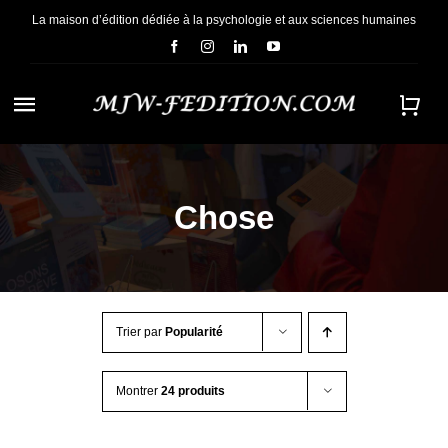
Passer
La maison d’édition dédiée à la psychologie et aux sciences humaines
au
contenu
Navigation
à
ACCUEIL
bascule
Chose
NOUS CONNAÎTRE
E-BOOKS
Trier par
Popularité
CONTACT
Montrer
24 produits