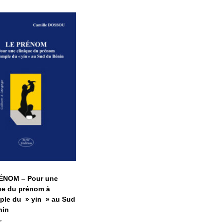
LE PRÉNOM –
ur une clinique
du prénom à
’exemple du »
in » au Sud du
Bénin
ÉNOM – Pour une
ue du prénom à
ple du » yin » au Sud
nin