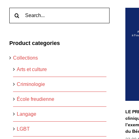
Rechercher:
Product categories
Po
l
Collections
y
Arts et culture
Criminologie
École freudienne
LE PR
Langage
cliniq
l’exem
LGBT
du Bé