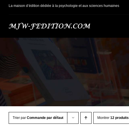
Passer
La maison d’édition dédiée à la psychologie et aux sciences humaines
au
contenu
Trier par
Commande par défaut
Montrer
12 produits