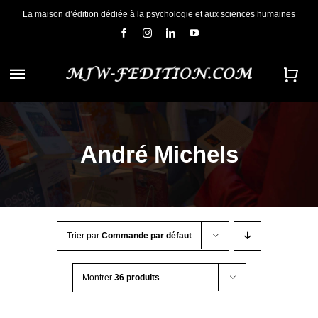
Passer
La maison d’édition dédiée à la psychologie et aux sciences humaines
au
contenu
Navigation
à
ACCUEIL
bascule
André Michels
NOUS CONNAÎTRE
E-BOOKS
Trier par
Commande par défaut
CONTACT
Montrer
36 produits