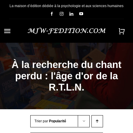
Passer
La maison d’édition dédiée à la psychologie et aux sciences humaines
au
contenu
Navigation
à
ACCUEIL
bascule
À la recherche du chant
NOUS CONNAÎTRE
perdu : l'âge d'or de la
E-BOOKS
R.T.L.N.
CONTACT
Trier par
Popularité